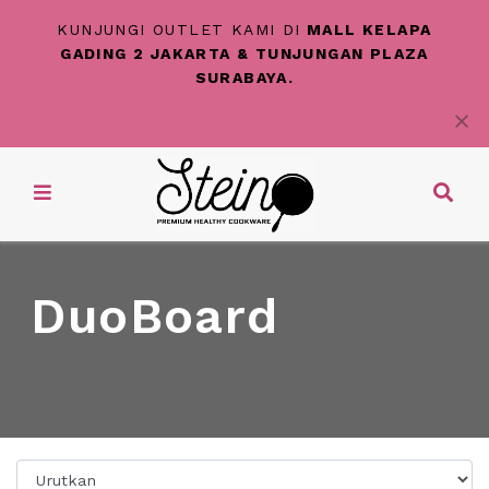
KUNJUNGI OUTLET KAMI DI
MALL KELAPA
GADING 2 JAKARTA & TUNJUNGAN PLAZA
SURABAYA.
DuoBoard